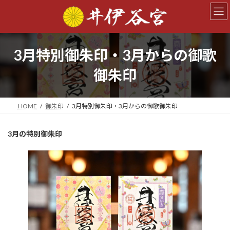
コ
ナ
ン
ビ
テ
ゲ
ン
ー
ツ
シ
3月特別御朱印・3月からの御歌
へ
ョ
ス
ン
御朱印
キ
に
ッ
移
プ
動
HOME
御朱印
3月特別御朱印・3月からの御歌御朱印
3月の特別御朱印