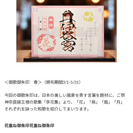
＜御歌御朱印 春＞（頒布期間3/1-5/31）
今回の御歌朱印は、日本の美しい風景を表す言葉を題材に、ご祭
神宗良親王様の歌集「李花集」より、「花」「鳥」「風」「月」
それぞれを詠った和歌を紹介してまいります。
花重ね御朱印花重ね御朱印