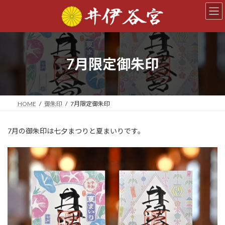
コ
ナ
ン
ビ
テ
ゲ
ン
ー
ツ
シ
へ
ョ
7月限定御朱印
ス
ン
キ
に
ッ
移
プ
動
HOME
御朱印
7月限定御朱印
7月の御朱印は七夕まつりと夏まいりです。